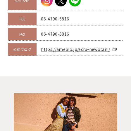
公式SNS
06-4790-6816
TEL
06-4790-6816
FAX
https://ameblo.jp/ecru-newotani/
公式ブログ