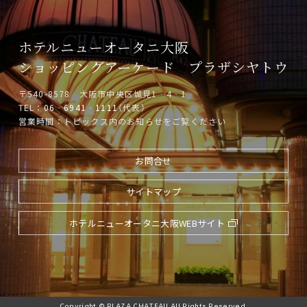
ホテルニューオータニ大阪
ショッピングアーケード
プラザシヤトウ
〒540-8578 大阪市中央区城見1‐4‐1
TEL：
06‐6941‐1111
（代表）
営業時間：トピックス内のお知らせをご覧ください
お問合せ
サイトマップ
ホテルニューオータニ大阪WEBサイト
Copyright © PLAZA CHATEAU All Rights Reserved.