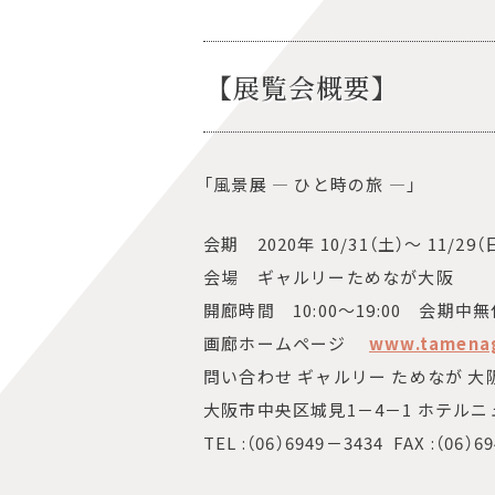
【展覧会概要】
「
風景展 ― ひと時の旅 ―
」
会期
20
20
年
10/31
（
土）
～
11/29
（
会場 ギャルリーためなが大阪
開廊時間
10:00
～
19:00
会期中無
画廊ホームページ
www.tamena
問い合わせ ギャルリー ためなが 大
大阪市中央区城見
1
－
4
－
1
ホテルニ
TEL :
（
06
）
6949
－
3434 FAX :
（
06
）
69