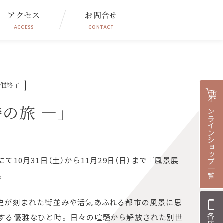
アクセス
お問合せ
ACCESS
CONTACT
催終了
オンラインショップ一覧
時の旅 ―」
にて
10
月
31
日（土）から
11
月
29
日（日）まで 『風景展
。
史が刻まれた街並みや活気あふれる都市の風景に思
する優雅なひと時。日々の喧騒から解放された別世