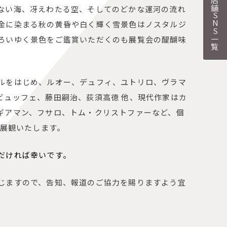
各店舗SNS一覧
ない海、冴えわたる空、そしてのどかな運河の流れ
金に染まる秋の黄昏や白く輝く雪景色はノスタルジ
ろいゆく景色をご鑑賞いただくのも展覧会の醍醐味
ルをはじめ、ルオー、デュフィ、ユトリロ、ヴラマ
ビュッフェ、藤田嗣治、荻須高徳 他、現代作家はカ
ギアマン、フサロ、トム・クリストファーなど、個
展観いたします。
だければ幸いです。
じますので、告知、報道のご協力を賜りますよう宜