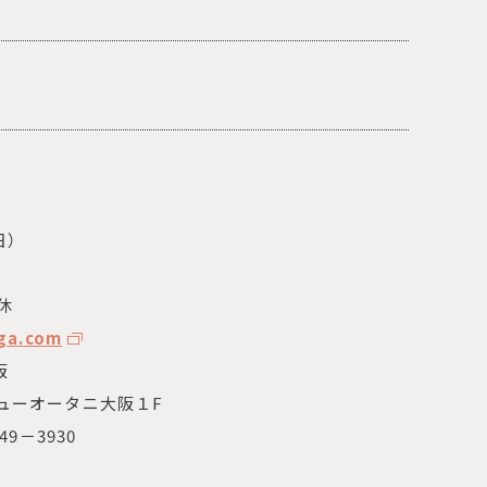
日
）
休
ga.com
阪
ューオータニ大阪１
F
49
－
3930