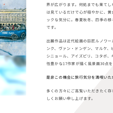
界が広がります。何処までも果てし
は見ているだけで心が穏やかに、黄
ックな気分に。春夏秋冬、四季の移
です。
出展作品は近代絵画の巨匠ルノワー
ンク、ヴァン・ドンゲン、マルケ、
シニョール、アイズピリ、コタボ、
性豊かな
17
作家が描く風景画
30
点を
是非この機会に旅行気分を満喫いた
多くの方々にご高覧いただきたく存
しくお願い申し上げます。