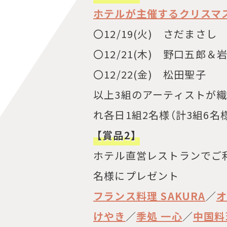
ホテルが主催するクリスマ
〇12/19(火)
さだまさし
〇12/21(木) 野口五郎＆
〇12/22(金) 松田聖子
以上3組のアーティストが
れ各日1組2名様（計3組6
【賞品2】
ホテル直営レストランでご
名様にプレゼント
フランス料理 SAKURA
／
オ
けやき
／
季処 一心
／
中国料