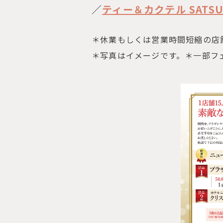
／
ティー＆カクテル SATSUK
＊休業もしくは営業時間短縮の店
＊写真はイメージです。＊一部フ