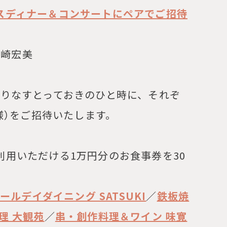
スディナー＆コンサートにペアでご招待
岩崎宏美
織りなすとっておきのひと時に、それぞ
名様）をご招待いたします。
利用いただける1万円分のお食事券を30
ールデイダイニング SATSUKI
／
鉄板焼
理 大観苑
／
串・創作料理＆ワイン 味寛