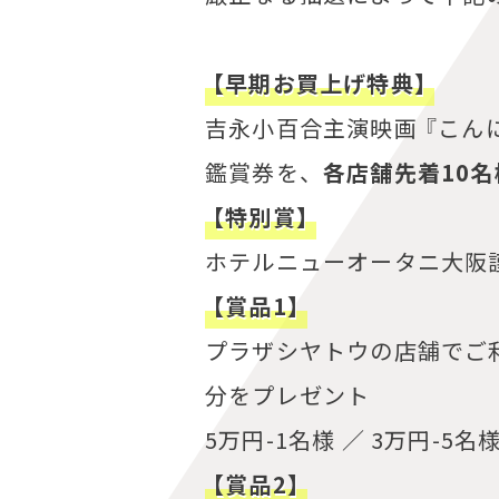
【早期お買上げ特典】
吉永小百合主演映画 『
こん
鑑賞券を、
各店舗先着10名
【特別賞】
ホテルニューオータニ大阪
【賞品1】
プラザシヤトウの店舗でご
分をプレゼント
5万円-1名様 ／ 3万円-5名様
【賞品2】