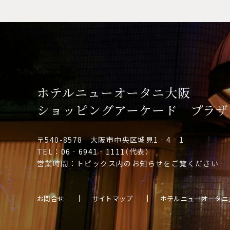
ホテルニューオータニ大阪
ショッピングアーケード
プラザ
〒540-8578 大阪市中央区城見1‐4‐1
TEL：
06‐6941‐1111
（代表）
営業時間：トピックス内のお知らせをご覧ください
お問合せ
サイトマップ
ホテルニューオータニ