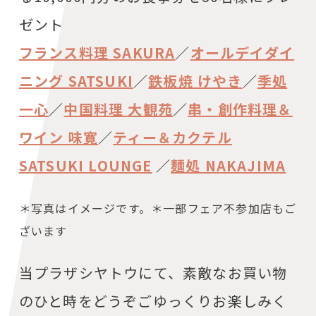
ゼント
フランス料理 SAKURA
／
オールデイダイ
ニング SATSUKI
／
鉄板焼 けやき
／
季処
一心
／
中国料理 大観苑
／
串・創作料理＆
ワイン 味寛
／
ティー＆カクテル
SATSUKI LOUNGE
／
麺処 NAKAJIMA
＊写真はイメージです。＊一部フェア不参加店もご
ざいます
当プラザシヤトウにて、素敵なお買い物
のひと時をどうぞごゆっくりお楽しみく