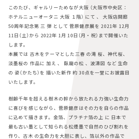
このたび、ギャルリーためなが大阪 （大阪市中央区：
ホテルニューオータニ 大阪 １階） にて 、 大阪店開廊
50周年記念第 三 弾 として 菅原健彦展を 2021年 12月
11日（土）から 2022年 1月 10日（月・祝）まで開催いた
します。
本展では 古木をテーマとした三春 の滝 桜、神代桜、
淡墨桜の 作品に 加え 、 臥龍の松 、波濤図 など 生命
の 姿（かたち）を 描いた新作 約 30点を一堂にお披露目
いたします。
樹齢千年を超える樹木の幹から放たれる力強い生命力
に喜びを感じながら、菅原健彦はその力を自らの作品
に込めて描きます。金箔、プラチナ箔の上 に 日本で
最も古い墨として知られる松煙墨で自然のひび割れを
作り、古木 の生命力を大胆に表し、箔以外の作品で