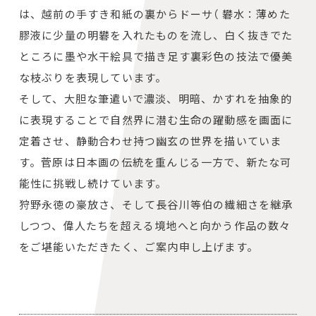
は、越前の手すき和紙の裏からドーサ（ 礬水：薄めた
膠液に少量の明礬を入れたものを流し、白く抜きでた
ところに墨や水干絵具で描き足す裏彩色の技法で優美
な枝ぶりを表現しています。
そして、大胆な筆遣いで濃淡、明暗、かすれを抽象的
に表現することで自然界に潜む生命の躍動感を画面に
定着させ、静動合わせ持つ幽玄の世界を描いていま
す。菅原は日本画の伝統を重んじる一方で、新たな可
能性に挑戦し続けています。
狩野永徳の豪放さ、そして長谷川等伯の繊細さを継承
しつつ、偉人たちを超える境地へと向かう作品の数々
をご堪能いただきたく、ご案内申し上げます。